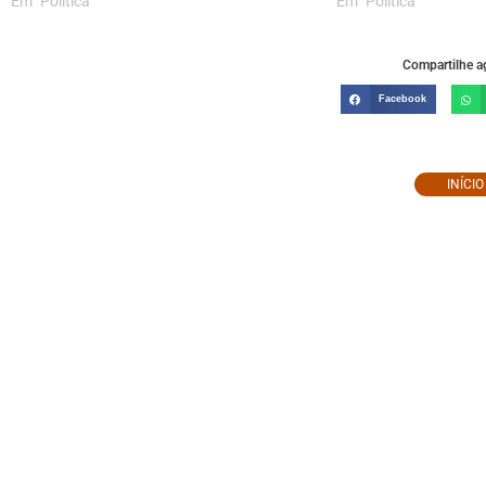
Em "Política"
Em "Política"
Compartilhe ag
Facebook
INÍCI