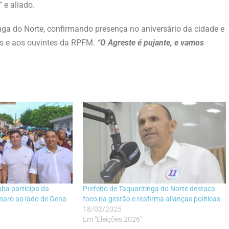
 e aliado.
inga do Norte, confirmando presença no aniversário da cidade e
ins e aos ouvintes da RPFM.
“O Agreste é pujante, e vamos
ba participa da
Prefeito de Taquaritinga do Norte destaca
maro ao lado de Gena
foco na gestão e reafirma alianças políticas
18/02/2025
Em "Eleições 2026"