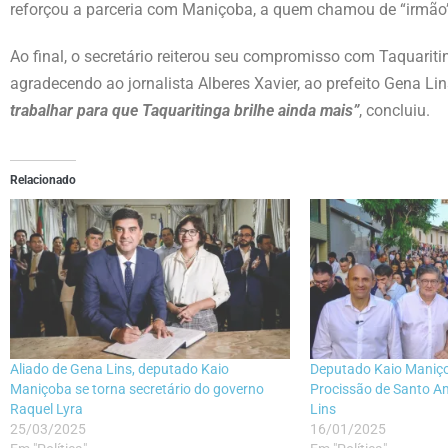
reforçou a parceria com Maniçoba, a quem chamou de “irmão”
Ao final, o secretário reiterou seu compromisso com Taquarit
agradecendo ao jornalista Alberes Xavier, ao prefeito Gena L
trabalhar para que Taquaritinga brilhe ainda mais”
, concluiu.
Relacionado
Aliado de Gena Lins, deputado Kaio
Deputado Kaio Maniço
Maniçoba se torna secretário do governo
Procissão de Santo A
Raquel Lyra
Lins
25/03/2025
16/01/2025