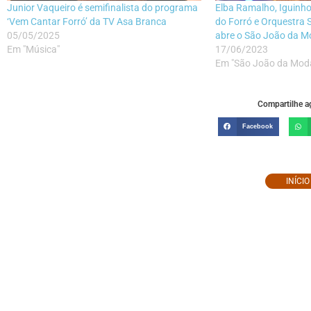
Junior Vaqueiro é semifinalista do programa
Elba Ramalho, Iguinho
‘Vem Cantar Forró’ da TV Asa Branca
do Forró e Orquestra 
05/05/2025
abre o São João da 
Em "Música"
17/06/2023
Em "São João da Mod
Compartilhe ag
Facebook
INÍCI