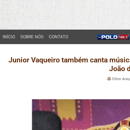
INÍCIO
SOBRE NÓS
CONTATO
Junior Vaqueiro também canta música
João 
Eliton Arau