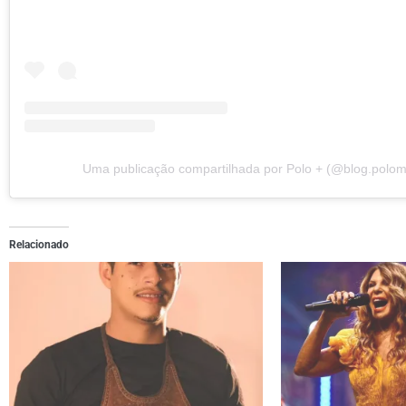
Uma publicação compartilhada por Polo + (@blog.polom
Relacionado