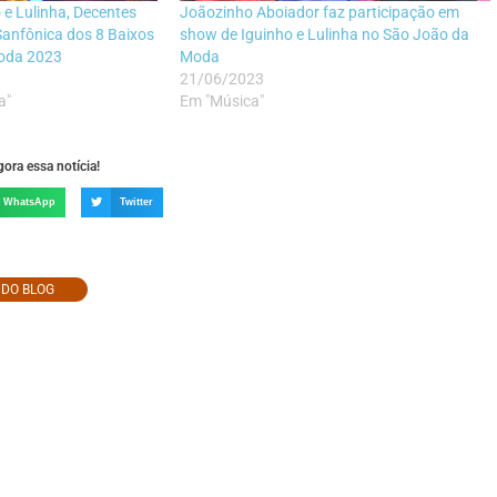
 e Lulinha, Decentes
Joãozinho Aboiador faz participação em
Sanfônica dos 8 Baixos
show de Iguinho e Lulinha no São João da
Moda 2023
Moda
21/06/2023
a"
Em "Música"
ora essa notícia!
WhatsApp
Twitter
O DO BLOG