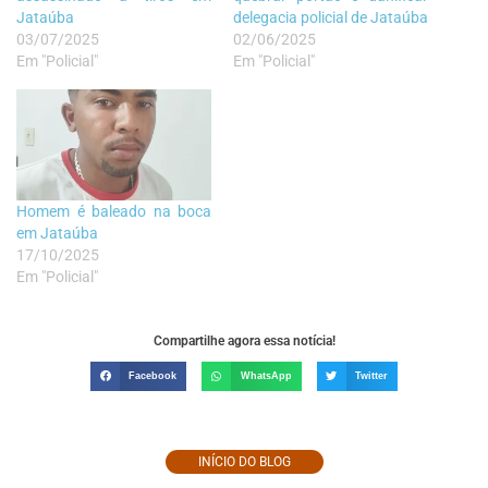
Jataúba
delegacia policial de Jataúba
03/07/2025
02/06/2025
Em "Policial"
Em "Policial"
Homem é baleado na boca
em Jataúba
17/10/2025
Em "Policial"
Compartilhe agora essa notícia!
Facebook
WhatsApp
Twitter
INÍCIO DO BLOG