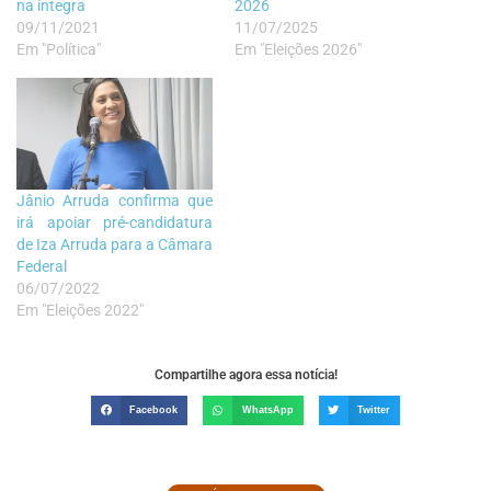
na íntegra
2026
09/11/2021
11/07/2025
Em "Política"
Em "Eleições 2026"
Jânio Arruda confirma que
irá apoiar pré-candidatura
de Iza Arruda para a Câmara
Federal
06/07/2022
Em "Eleições 2022"
Compartilhe agora essa notícia!
Facebook
WhatsApp
Twitter