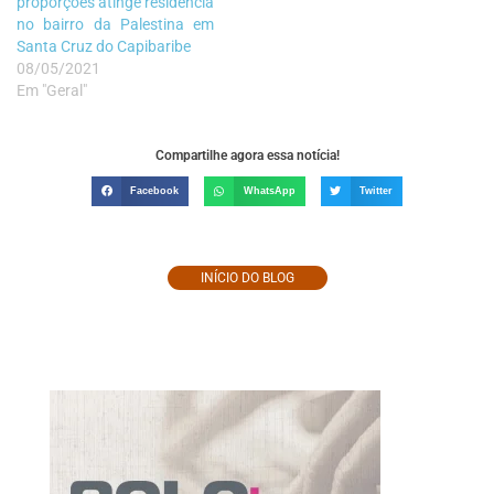
proporções atinge residência
no bairro da Palestina em
Santa Cruz do Capibaribe
08/05/2021
Em "Geral"
Compartilhe agora essa notícia!
Facebook
WhatsApp
Twitter
INÍCIO DO BLOG