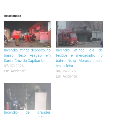
Relacionado
Incêndio atinge depósito no
Incêndio atinge loja de
bairro Neco Aragão em
tecidos e mercadinho no
Santa Cruz do Capibaribe
bairro Nova Morada nesta
07/07/2026
sexta-feira
Em "Acidente"
08/05/2026
Em "Acidente"
Incêndio de grandes