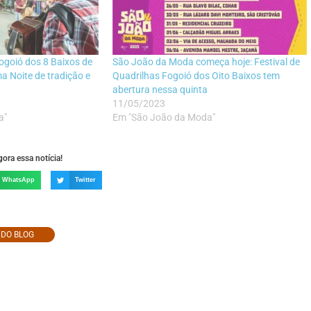
Fogoió dos 8 Baixos de
São João da Moda começa hoje: Festival de
a Noite de tradição e
Quadrilhas Fogoió dos Oito Baixos tem
abertura nessa quinta
11/05/2023
a"
Em "São João da Moda"
ora essa notícia!
WhatsApp
Twitter
O DO BLOG