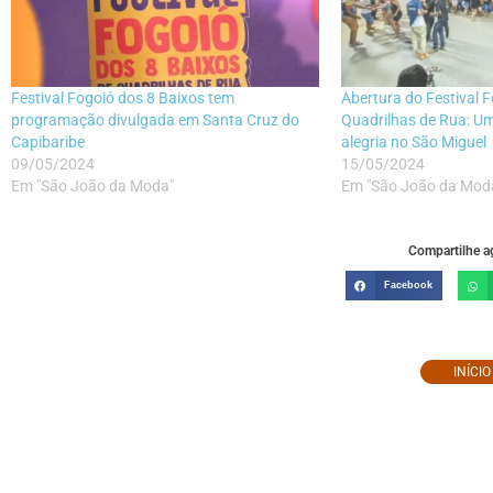
Festival Fogoió dos 8 Baixos tem
Abertura do Festival 
programação divulgada em Santa Cruz do
Quadrilhas de Rua: Um
Capibaribe
alegria no São Miguel
09/05/2024
15/05/2024
Em "São João da Moda"
Em "São João da Mod
Compartilhe ag
Facebook
INÍCI