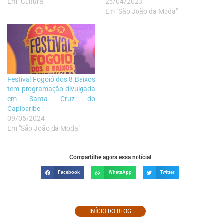
Em "Cultura"
25/04/2023
Em "São João da Moda"
Festival Fogoió dos 8 Baixos
tem programação divulgada
em Santa Cruz do
Capibaribe
09/05/2024
Em "São João da Moda"
Compartilhe agora essa notícia!
Facebook
WhatsApp
Twitter
INÍCIO DO BLOG