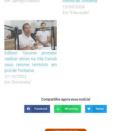
Em "Serviço Público"
creche de Toritama
12/03/2026
Em "Educação"
Edílson Tavares promete
realizar obras na Vila Canaã
caso retome território em
prol de Toritama
27/10/2022
Em "Entrevista"
Compartilhe agora essa notícia!
Facebook
WhatsApp
Twitter