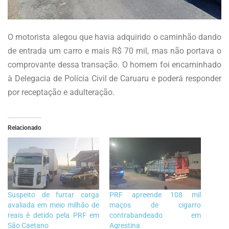
O motorista alegou que havia adquirido o caminhão dando
de entrada um carro e mais R$ 70 mil, mas não portava o
comprovante dessa transação. O homem foi encaminhado
à Delegacia de Polícia Civil de Caruaru e poderá responder
por receptação e adulteração.
Relacionado
Suspeito de furtar carga
PRF apreende 108 mil
avaliada em meio milhão de
maços de cigarro
reais é detido pela PRF em
contrabandeado em
São Caetano
Agrestina