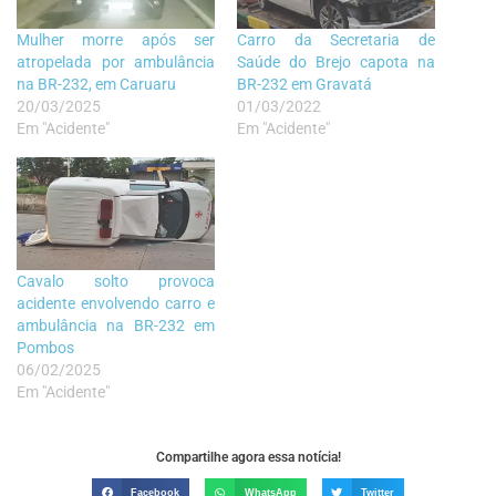
Mulher morre após ser
Carro da Secretaria de
atropelada por ambulância
Saúde do Brejo capota na
na BR-232, em Caruaru
BR-232 em Gravatá
20/03/2025
01/03/2022
Em "Acidente"
Em "Acidente"
Cavalo solto provoca
acidente envolvendo carro e
ambulância na BR-232 em
Pombos
06/02/2025
Em "Acidente"
Compartilhe agora essa notícia!
Facebook
WhatsApp
Twitter