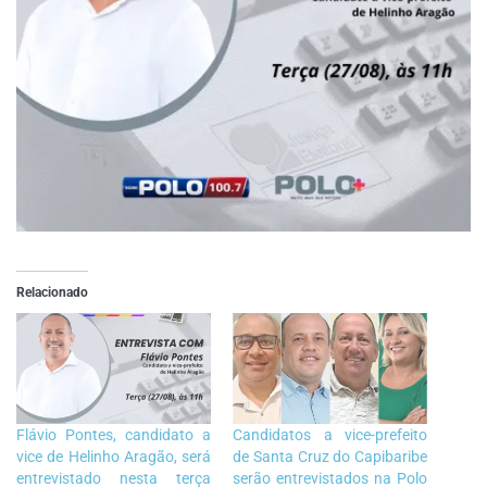
Relacionado
Flávio Pontes, candidato a
Candidatos a vice-prefeito
vice de Helinho Aragão, será
de Santa Cruz do Capibaribe
entrevistado nesta terça
serão entrevistados na Polo