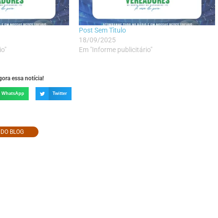
Post Sem Tìtulo
18/09/2025
io"
Em "Informe publicitário"
ora essa notícia!
WhatsApp
Twitter
O DO BLOG