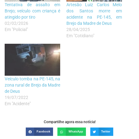
Tentativa de assalto em
Artesão Luiz Carlos Melo
Brejo; veículo com criança é
dos Santos morre em
atingido por tiro
acidente na PE-145, em
02/02/2026
Brejo da Madre de Deus
Em "Policial"
28/04/2025
Em "Cotidiano"
Veículo tomba na PE-145, na
zona rural de Brejo da Madre
de Deus
19/07/2022
Em "Acidente"
Compartilhe agora essa notícia!
Facebook
WhatsApp
Twitter