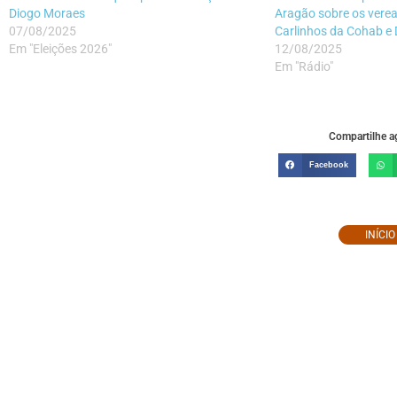
Diogo Moraes
Aragão sobre os vere
07/08/2025
Carlinhos da Cohab e 
Em "Eleições 2026"
12/08/2025
Em "Rádio"
Compartilhe ag
Facebook
INÍCI