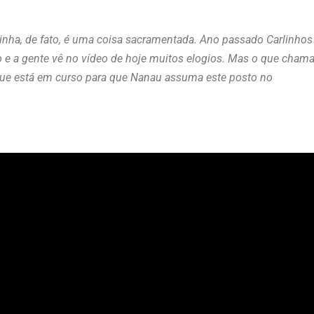
inha, de fato, é uma coisa sacramentada. Ano passado Carlinhos
o e a gente vê no vídeo de hoje muitos elogios. Mas o que cham
a, que está em curso para que Nanau assuma este posto no