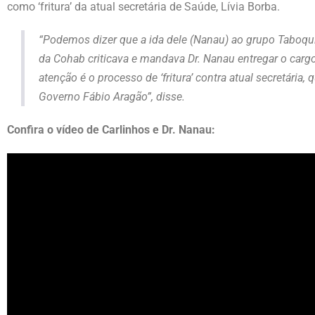
como ‘fritura’ da atual secretária de Saúde, Lívia Borba.
“Podemos dizer que a ida dele (Nanau) ao grupo Taboqu
da Cohab criticava e mandava Dr. Nanau entregar o carg
atenção é o processo de ‘fritura’ contra atual secretári
Governo Fábio Aragão”, disse.
Confira o vídeo de Carlinhos e Dr. Nanau: