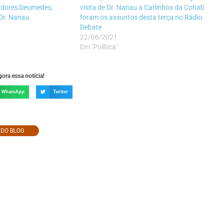
adores Deomedes,
visita de Dr. Nanau a Carlinhos da Cohab
Dr. Nanau
foram os assuntos desta terça no Rádio
Debate
22/06/2021
Em "Política"
ora essa notícia!
WhatsApp
Twitter
O DO BLOG