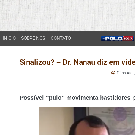
INÍCIO
SOBRE NÓS
CONTATO
Sinalizou? – Dr. Nanau diz em víd
Eliton Arau
Possível “pulo” movimenta bastidores p