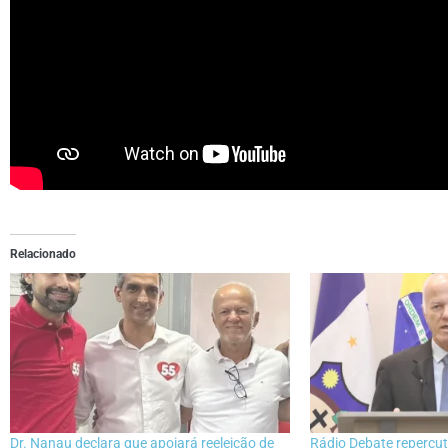
Relacionado
Dr. Nanau declara que apoiará reeleição de
Rádio Debate repercut