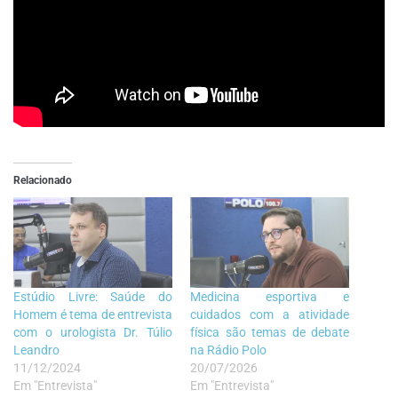
Relacionado
Estúdio Livre: Saúde do
Medicina esportiva e
Homem é tema de entrevista
cuidados com a atividade
com o urologista Dr. Túlio
física são temas de debate
Leandro
na Rádio Polo
11/12/2024
20/07/2026
Em "Entrevista"
Em "Entrevista"