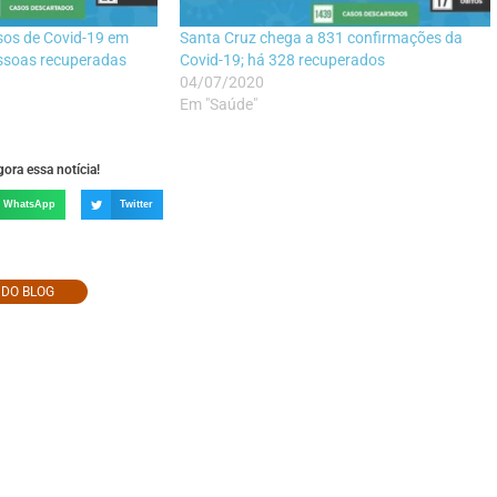
os de Covid-19 em
Santa Cruz chega a 831 confirmações da
essoas recuperadas
Covid-19; há 328 recuperados
04/07/2020
Em "Saúde"
ora essa notícia!
WhatsApp
Twitter
O DO BLOG