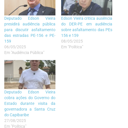
Deputado Edson Vieira
Edson Vieira critica ausência
presidirá audiência pública
do DER-PE em audiência
para discutir asfaltamento
sobre asfaltamento das PEs
das estradas PE-156 e PE-
156 e 159
159
08/05/2025
06/05/2025
Em "Política"
Em "Audiência Pública"
Deputado Edson Vieira
cobra ações do Governo do
Estado durante visita da
governadora a Santa Cruz
do Capibaribe
27/08/2025
Em "Política"