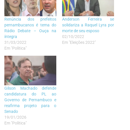
Renúncia dos prefeitos
Anderson Ferreira se
pernambucanos é tema do
solidariza a Raquel Lyra por
Rádio Debate – Ouça na
morte de seu esposo
íntegra
02/10/2022
31/03/2022
Em "Eleições 2022"
Em "Política"
Gilson Machado defende
candidatura do PL ao
Governo de Pernambuco e
reafirma projeto para o
Senado
19/01/2026
Em "Política"