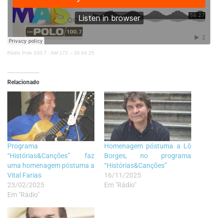
Rádio Polo 100,7
·
AM 172 – 26 04 25
Relacionado
Programa
Homenagem póstuma a Lô
“Histórias&Canções” faz
Borges, no programa
uma homenagem póstuma a
“Histórias&Canções”
Vital Farias
16/11/2025
23/02/2025
Em "Rádio"
Em "Rádio"