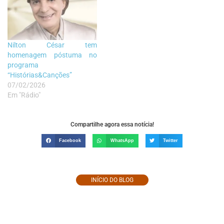
Nilton César tem
homenagem póstuma no
programa
“Histórias&Canções”
07/02/2026
Em "Rádio"
Compartilhe agora essa notícia!
Facebook
WhatsApp
Twitter
INÍCIO DO BLOG