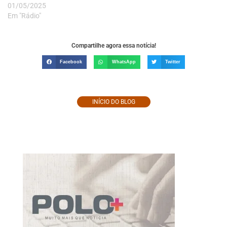
01/05/2025
Em "Rádio"
Compartilhe agora essa notícia!
Facebook
WhatsApp
Twitter
INÍCIO DO BLOG