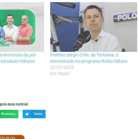
 entrevista da pré-
Prefeito Sérgio Colin, de Toritama, é
 estadual Helloysa
entrevistado no programa Rádio Debate
22/07/2025
Em "Rádio"
ora essa notícia!
WhatsApp
Twitter
O DO BLOG