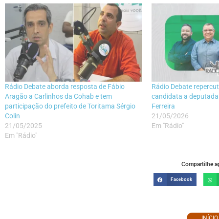
Rádio Debate aborda resposta de Fábio
Rádio Debate repercute
Aragão a Carlinhos da Cohab e tem
candidata a deputada
participação do prefeito de Toritama Sérgio
Ferreira
Colin
21/05/2026
21/05/2025
Em "Rádio"
Em "Rádio"
Compartilhe ag
Facebook
INÍCI