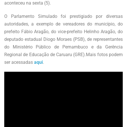
aconteceu na sexta (5).
O Parlamento Simulado foi prestigiado por diversas
autoridades, a exemplo de vereadores do município, do
prefeito Fábio Aragão, do vice-prefeito Helinho Aragão, do
deputado estadual Diogo Moraes (PSB), de representantes
do Ministério Público de Pernambuco e da Gerência
Regional de Educação de Caruaru (GRE).Mais fotos podem
ser acessadas
aqui
.