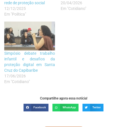
rede de proteção social
20/04/2026
12/12/2025
Em "Cotidiano"
Em "Política"
Simpósio debate trabalho
infantil e desafios da
proteção digital em Santa
Cruz do Capibaribe
17/06/2026
Em "Cotidiano"
Compartilhe agora essa notícia!
Facebook
WhatsApp
Twitter