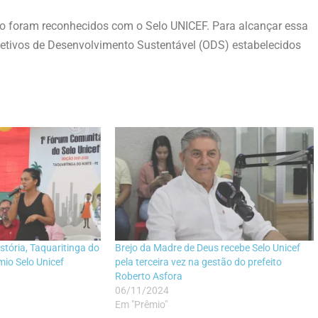
co foram reconhecidos com o Selo UNICEF. Para alcançar essa
bjetivos de Desenvolvimento Sustentável (ODS) estabelecidos
istória, Taquaritinga do
Brejo da Madre de Deus recebe Selo Unicef
mio Selo Unicef
pela terceira vez na gestão do prefeito
Roberto Asfora
06/11/2024
Em "Prêmio"