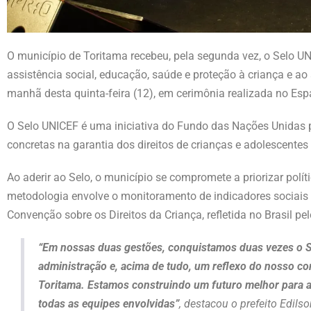
O município de Toritama recebeu, pela segunda vez, o Selo U
assistência social, educação, saúde e proteção à criança e ao
manhã desta quinta-feira (12), em cerimônia realizada no Es
O Selo UNICEF é uma iniciativa do Fundo das Nações Unidas p
concretas na garantia dos direitos de crianças e adolescente
Ao aderir ao Selo, o município se compromete a priorizar polít
metodologia envolve o monitoramento de indicadores sociais
Convenção sobre os Direitos da Criança, refletida no Brasil pe
“Em nossas duas gestões, conquistamos duas vezes o S
administração e, acima de tudo, um reflexo do nosso c
Toritama. Estamos construindo um futuro melhor para as
todas as equipes envolvidas”
, destacou o prefeito Edils