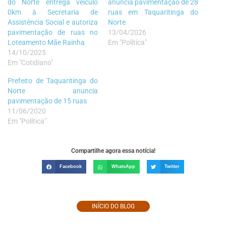
do Norte entrega veículo
anuncia pavimentação de 28
0km à Secretaria de
ruas em Taquaritinga do
Assistência Social e autoriza
Norte
pavimentação de ruas no
13/04/2026
Loteamento Mãe Rainha
Em "Política"
14/10/2025
Em "Cotidiano"
Prefeito de Taquaritinga do
Norte anuncia
pavimentação de 15 ruas
11/06/2020
Em "Política"
Compartilhe agora essa notícia!
Facebook
WhatsApp
Twitter
INÍCIO DO BLOG