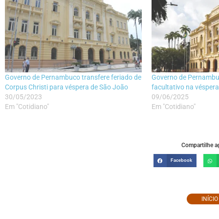
Governo de Pernambuco transfere feriado de
Governo de Pernambu
Corpus Christi para véspera de São João
facultativo na vésper
30/05/2023
09/06/2025
Em "Cotidiano"
Em "Cotidiano"
Compartilhe ag
Facebook
INÍCI