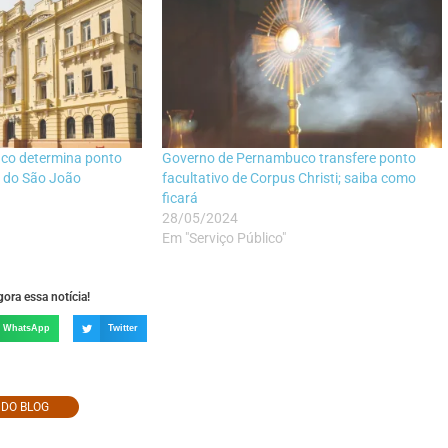
co determina ponto
Governo de Pernambuco transfere ponto
a do São João
facultativo de Corpus Christi; saiba como
ficará
28/05/2024
Em "Serviço Público"
ora essa notícia!
WhatsApp
Twitter
O DO BLOG