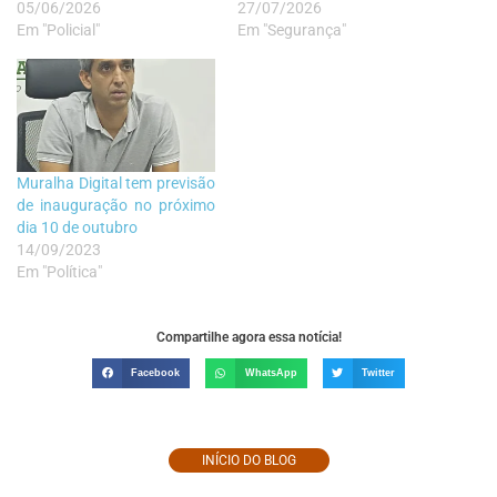
05/06/2026
27/07/2026
Em "Policial"
Em "Segurança"
Muralha Digital tem previsão
de inauguração no próximo
dia 10 de outubro
14/09/2023
Em "Política"
Compartilhe agora essa notícia!
Facebook
WhatsApp
Twitter
INÍCIO DO BLOG