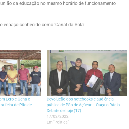
 reunião da educação no mesmo horário de funcionamento
no espaço conhecido como ‘Canal da Bola’.
com Lero e Gena e
Devolução dos notebooks e audiência
ra feira de Pão de
pública de Pão de Açúcar – Ouça o Rádio
Debate de hoje (17)
17/02/2022
Em "Política"