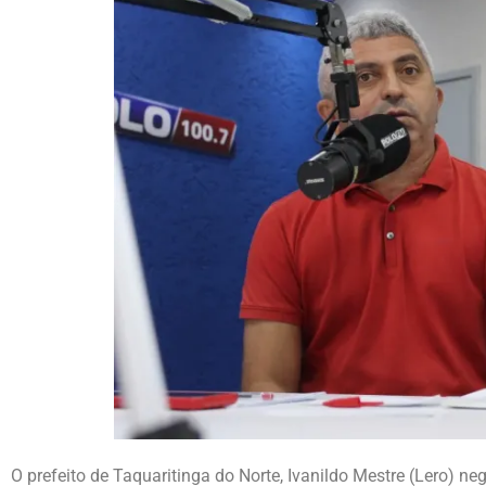
O prefeito de Taquaritinga do Norte, Ivanildo Mestre (Lero) ne