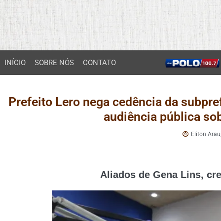
INÍCIO
SOBRE NÓS
CONTATO
Prefeito Lero nega cedência da subpref
audiência pública so
Eliton Arau
Aliados de Gena Lins, cr