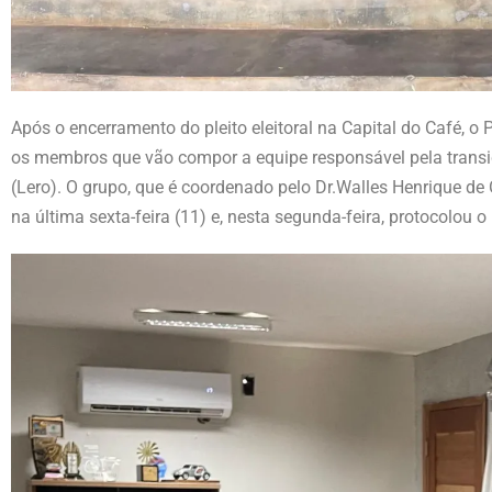
Após o encerramento do pleito eleitoral na Capital do Café, o P
os membros que vão compor a equipe responsável pela transiç
(Lero). O grupo, que é coordenado pelo Dr.Walles Henrique de Ol
na última sexta-feira (11) e, nesta segunda-feira, protocolou 