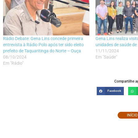
Rádio Debate: Gena Lins concede primeira
Gena Lins realiza visit
entrevista à Rádio Polo após ter sido eleito
unidades de saúde d
prefeito de Taquaritinga do Norte – Ouça
11/11/2024
08/10/2024
Em "Saúde"
Em "Rádio"
Compartilhe ag
Facebook
INÍCI