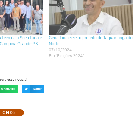
a técnica a Secretaria e
Gena Lins é eleito prefeito de Taquaritinga do
e Campina Grande-PB
Norte
07/10/2024
Em "Eleições 2024"
ora essa notícia!
WhatsApp
Twitter
O DO BLOG