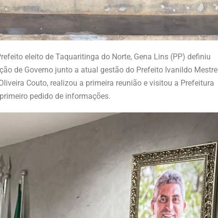
refeito eleito de Taquaritinga do Norte, Gena Lins (PP) definiu
ão de Governo junto a atual gestão do Prefeito Ivanildo Mestre
iveira Couto, realizou a primeira reunião e visitou a Prefeitura
o primeiro pedido de informações.