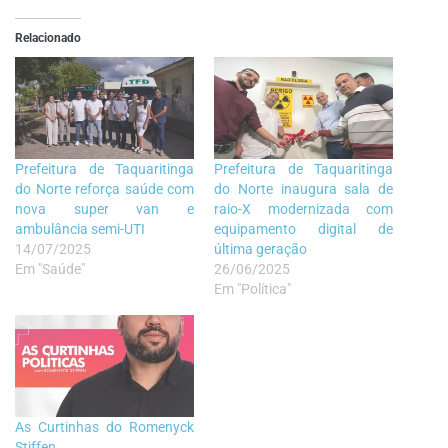
Relacionado
Prefeitura de Taquaritinga
Prefeitura de Taquaritinga
do Norte reforça saúde com
do Norte inaugura sala de
nova super van e
raio-X modernizada com
ambulância semi-UTI
equipamento digital de
14/07/2025
última geração
Em "Saúde"
26/06/2025
Em "Política"
As Curtinhas do Romenyck
Stiffen