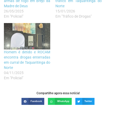
armas de fogo em Brejo da
tráfico em Taquaritinga do
Madre de Deus
Norte
26/05/2025
15/01/2026
Em "Policial"
Em "Tráfico de Drogas"
Homem é detido e ROCAM
encontra drogas enterradas
em curral de Taquaritinga do
Norte
04/11/2025
Em "Policial"
Compartilhe agora essa notícia!
Facebook
WhatsApp
Twitter