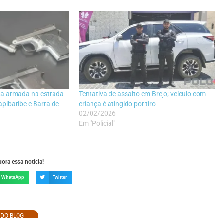
la armada na estrada
Tentativa de assalto em Brejo; veículo com
apibaribe e Barra de
criança é atingido por tiro
02/02/2026
Em "Policial"
ora essa notícia!
WhatsApp
Twitter
O DO BLOG