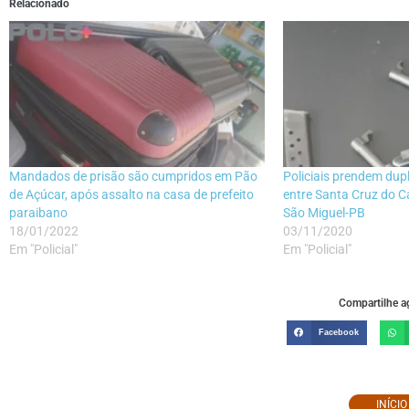
Relacionado
Mandados de prisão são cumpridos em Pão
Policiais prendem dup
de Açúcar, após assalto na casa de prefeito
entre Santa Cruz do C
paraibano
São Miguel-PB
18/01/2022
03/11/2020
Em "Policial"
Em "Policial"
Compartilhe ag
Facebook
INÍCI