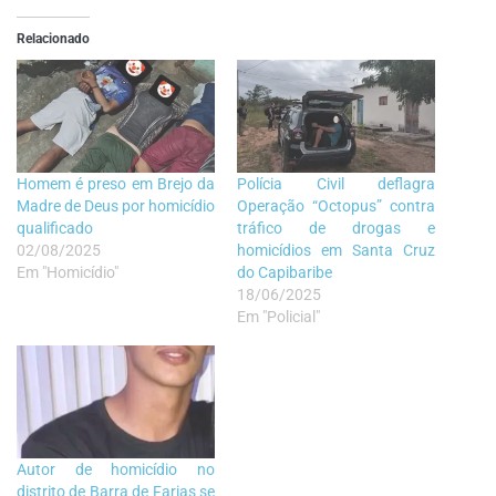
Relacionado
Homem é preso em Brejo da
Polícia Civil deflagra
Madre de Deus por homicídio
Operação “Octopus” contra
qualificado
tráfico de drogas e
02/08/2025
homicídios em Santa Cruz
Em "Homicídio"
do Capibaribe
18/06/2025
Em "Policial"
Autor de homicídio no
distrito de Barra de Farias se