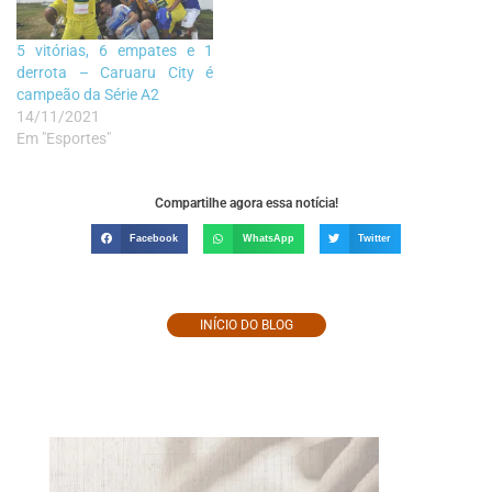
5 vitórias, 6 empates e 1
derrota – Caruaru City é
campeão da Série A2
14/11/2021
Em "Esportes"
Compartilhe agora essa notícia!
Facebook
WhatsApp
Twitter
INÍCIO DO BLOG