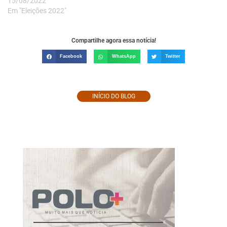
15/08/2022
Em "Eleições 2022"
Compartilhe agora essa notícia!
Facebook
WhatsApp
Twitter
INÍCIO DO BLOG