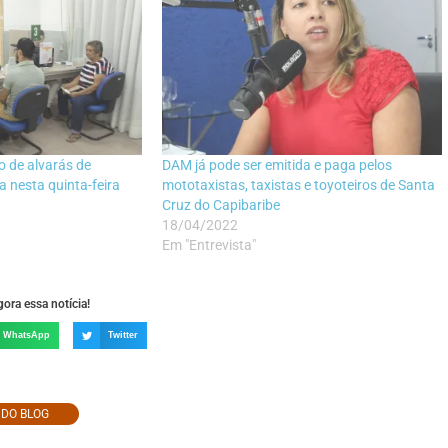
 de alvarás de
DAM já pode ser emitida e paga pelos
 nesta quinta-feira
mototaxistas, taxistas e toyoteiros de Santa
Cruz do Capibaribe
18/04/2022
Em "Entrevista"
ora essa notícia!
WhatsApp
Twitter
O DO BLOG