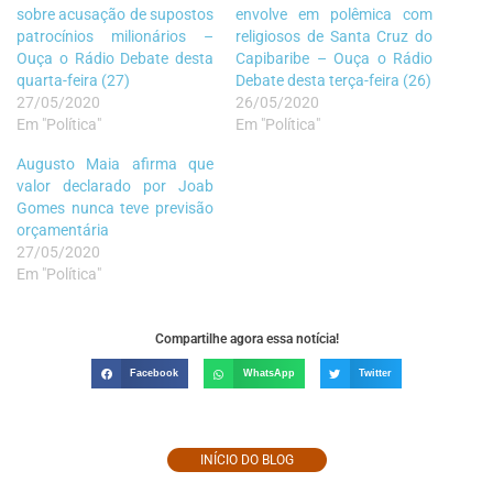
sobre acusação de supostos
envolve em polêmica com
patrocínios milionários –
religiosos de Santa Cruz do
Ouça o Rádio Debate desta
Capibaribe – Ouça o Rádio
quarta-feira (27)
Debate desta terça-feira (26)
27/05/2020
26/05/2020
Em "Política"
Em "Política"
Augusto Maia afirma que
valor declarado por Joab
Gomes nunca teve previsão
orçamentária
27/05/2020
Em "Política"
Compartilhe agora essa notícia!
Facebook
WhatsApp
Twitter
INÍCIO DO BLOG