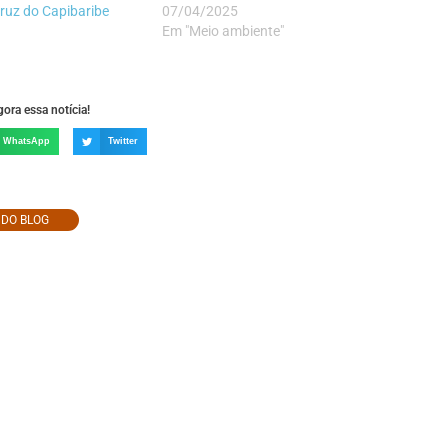
ruz do Capibaribe
07/04/2025
Em "Meio ambiente"
ora essa notícia!
WhatsApp
Twitter
O DO BLOG