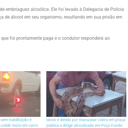
de embriaguez alcoólica. Ele foi levado à Delegacia de Polícia
nça de álcool em seu organismo, resultando em sua prisão em
a, que foi prontamente paga e o condutor responderá ao
em habilitação é
Idoso é detido por manusear cobra em praça
colidir moto em carro
pública e dirigir alcoolizado em Poço Fundo