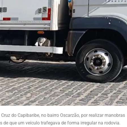
a Cruz do Capibaribe, no bairro Oscarzão, por realizar manobras
de que um veículo trafegava de forma irregular na rodovia.