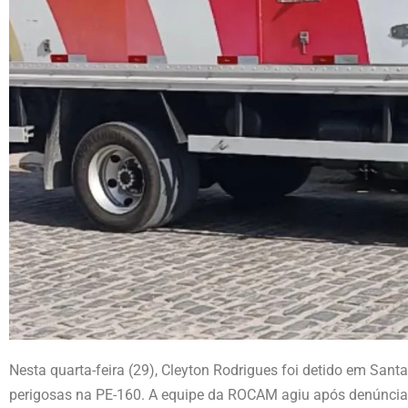
Nesta quarta-feira (29), Cleyton Rodrigues foi detido em Sant
perigosas na PE-160. A equipe da ROCAM agiu após denúncias 