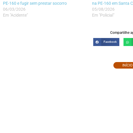
PE-160 e fugir sem prestar socorro
na PE-160 em Santa C
06/03/2026
05/08/2026
Em "Acidente"
Em "Policial"
Compartilhe ag
Facebook
INÍCI