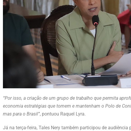
“Por isso, a criação de um grupo de trabalho que permita ap
economia estratégias que tornem e mantenham o Polo de Conf
mas para o Brasil”
, pontuou Raquel Lyra.
Já na terça-feira, Tales Nery também participou de audiência