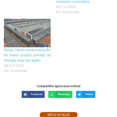
consumo consciente
02/12/2024
Em "Economia"
Moda Center inicia execução
do maior projeto privado de
energia solar da região
28/07/2022
Em "Economia"
Compartilhe agora essa notícia!
Facebook
WhatsApp
Twitter
INÍCIO DO BLOG