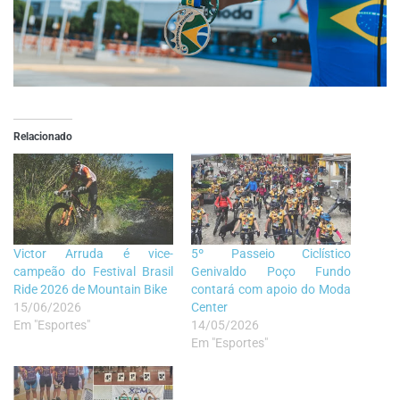
Relacionado
Victor Arruda é vice-
5º Passeio Ciclístico
campeão do Festival Brasil
Genivaldo Poço Fundo
Ride 2026 de Mountain Bike
contará com apoio do Moda
15/06/2026
Center
Em "Esportes"
14/05/2026
Em "Esportes"