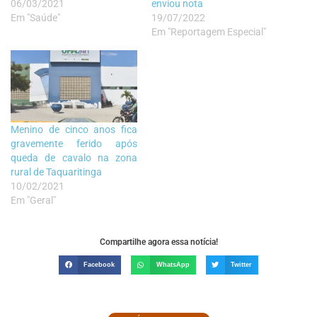
06/03/2021
enviou nota
Em "Saúde"
19/07/2022
Em "Reportagem Especial"
Menino de cinco anos fica
gravemente ferido após
queda de cavalo na zona
rural de Taquaritinga
10/02/2021
Em "Geral"
Compartilhe agora essa notícia!
Facebook
WhatsApp
Twitter