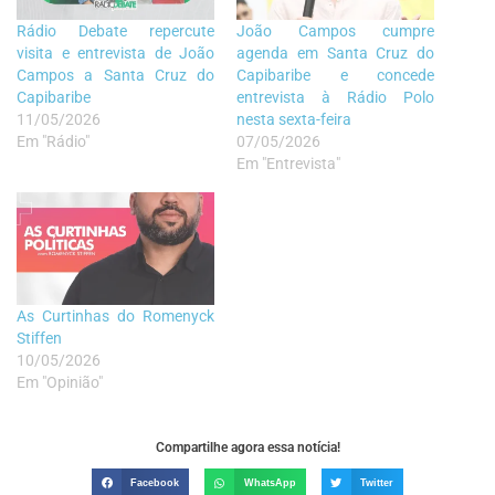
Rádio Debate repercute
João Campos cumpre
visita e entrevista de João
agenda em Santa Cruz do
Campos a Santa Cruz do
Capibaribe e concede
Capibaribe
entrevista à Rádio Polo
11/05/2026
nesta sexta-feira
Em "Rádio"
07/05/2026
Em "Entrevista"
As Curtinhas do Romenyck
Stiffen
10/05/2026
Em "Opinião"
Compartilhe agora essa notícia!
Facebook
WhatsApp
Twitter