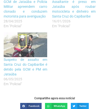
GCM de Jataúba e Polícia
Assaltante é preso em
Militar apreendem carro
Jataúba após roubar
clonado e conduzem
motocicleta e dinheiro em
motorista para averiguação
Santa Cruz do Capibaribe
28/04/2025
16/01/2026
Em "Policial"
Em "Policial"
Suspeito de assalto em
Santa Cruz do Capibaribe é
detido pela GCM e PM em
Jataúba
06/05/2025
Em "Policial"
Compartilhe agora essa notícia!
Facebook
WhatsApp
Twitter