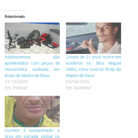
Relacionado
Adolescentes são
Jovem de 21 anos morre em
apreendidos com peças de
acidente no Sítio Miguel
motocicleta roubada em
Velho, zona rural do Brejo da
Brejo da Madre de Deus
Madre de Deus
21/10/2025
04/04/2026
Em "Policial"
Em "Acidente"
Homem é assassinado a
tiros em estrada vicinal no