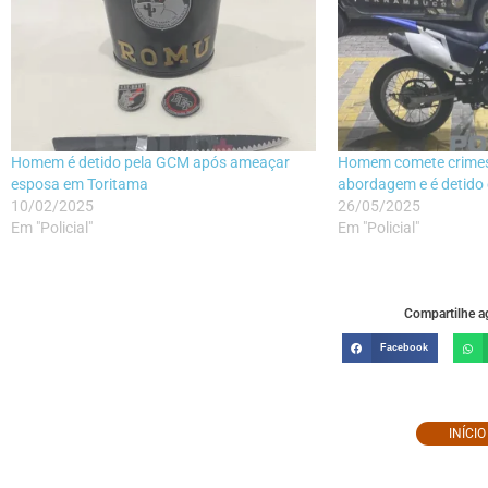
Homem é detido pela GCM após ameaçar
Homem comete crimes d
esposa em Toritama
abordagem e é detido
10/02/2025
26/05/2025
Em "Policial"
Em "Policial"
Compartilhe ag
Facebook
INÍCI