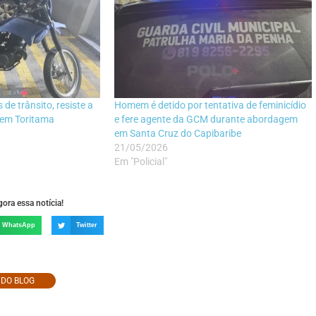
e trânsito, resiste a
Homem é detido por tentativa de feminicídio
 em Toritama
e fere agente da GCM durante abordagem
em Santa Cruz do Capibaribe
21/05/2026
Em "Policial"
ora essa notícia!
WhatsApp
Twitter
O DO BLOG