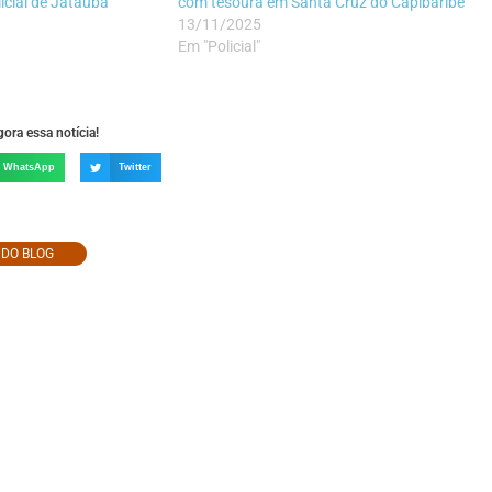
licial de Jataúba
com tesoura em Santa Cruz do Capibaribe
13/11/2025
Em "Policial"
ora essa notícia!
WhatsApp
Twitter
O DO BLOG