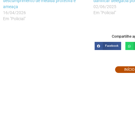
descumprimento de medida protetiva e
danificar delegacia po
ameaça
02/06/2025
16/04/2026
Em "Policial"
Em "Policial"
Compartilhe ag
Facebook
INÍCI