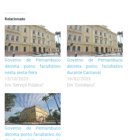
Relacionado
Governo de Pernambuco
Governo de Pernambuco
decreta ponto facultativo
decreta ponto facultativo
nesta sexta-feira
durante Carnaval
13/10/2023
16/02/2023
Em "Serviço Público"
Em "Cotidiano"
Governo de Pernambuco
decreta ponto facultativo no