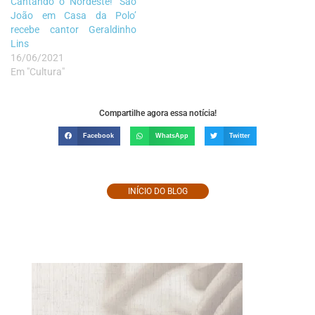
Cantando o Nordeste! ‘São
João em Casa da Polo’
recebe cantor Geraldinho
Lins
16/06/2021
Em "Cultura"
Compartilhe agora essa notícia!
Facebook
WhatsApp
Twitter
INÍCIO DO BLOG