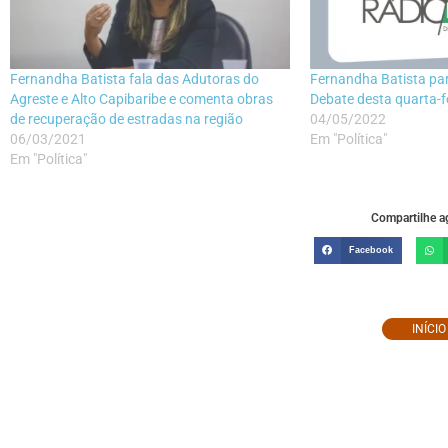
Fernandha Batista fala das Adutoras do
Fernandha Batista par
Agreste e Alto Capibaribe e comenta obras
Debate desta quarta-f
de recuperação de estradas na região
04/05/2022
06/03/2021
Em "Política"
Em "Política"
Compartilhe ag
Facebook
INÍCI