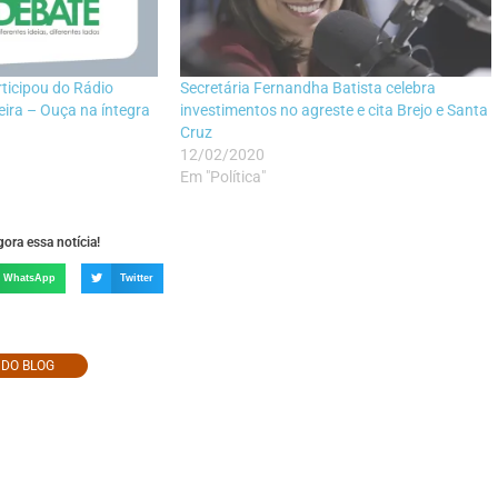
ticipou do Rádio
Secretária Fernandha Batista celebra
eira – Ouça na íntegra
investimentos no agreste e cita Brejo e Santa
Cruz
12/02/2020
Em "Política"
ora essa notícia!
WhatsApp
Twitter
O DO BLOG